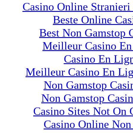
Casino Online Stranier
Beste Online Cas
Best Non Gamstop 
Meilleur Casino En
Casino En Lig
Meilleur Casino En Li
Non Gamstop Casi
Non Gamstop Casi
Casino Sites Not On
Casino Online No