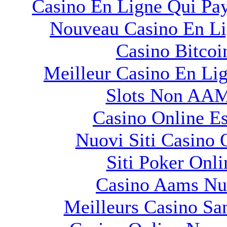
Casino En Ligne Qui Pa
Nouveau Casino En Li
Casino Bitcoi
Meilleur Casino En Li
Slots Non AA
Casino Online Es
Nuovi Siti Casino 
Siti Poker Onli
Casino Aams Nu
Meilleurs Casino S