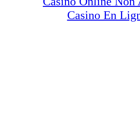
Casino Online No
Casino En Lig