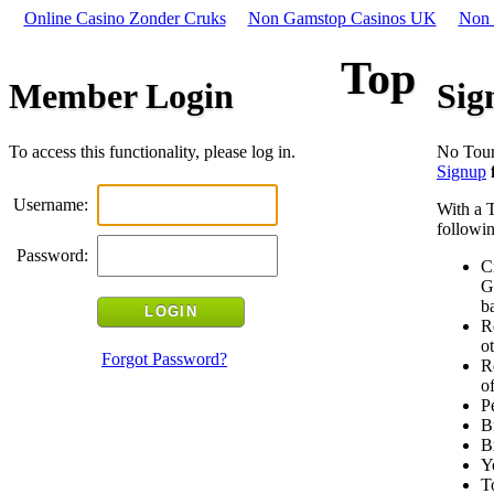
Online Casino Zonder Cruks
Non Gamstop Casinos UK
Non 
Top
Member Login
Sig
To access this functionality, please log in.
No Tour
Signup
Username:
With a T
followin
Password:
C
G
b
R
o
Forgot Password?
R
o
P
B
B
Y
T