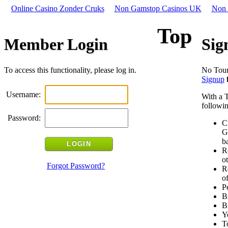
Online Casino Zonder Cruks
Non Gamstop Casinos UK
Non 
Top
Member Login
Sig
To access this functionality, please log in.
No Tour
Signup
Username:
With a T
followin
Password:
C
G
b
R
o
Forgot Password?
R
o
P
B
B
Y
T