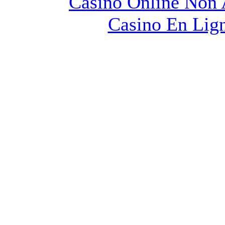
Casino Online No
Casino En Lig