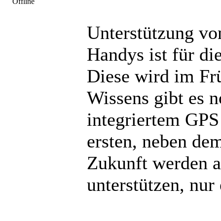
Offline
Unterstützung vo
Handys ist für di
Diese wird im Fr
Wissens gibt es n
integriertem GPS 
ersten, neben de
Zukunft werden a
unterstützen, nur