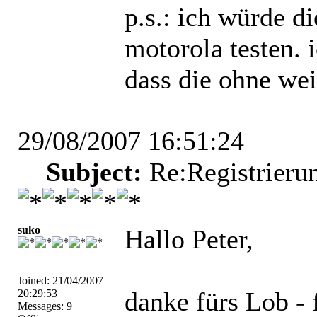
p.s.: ich würde 
motorola testen. i
dass die ohne wei
29/08/2007 16:51:24
Subject:
Re:Registrieru
suko
Hallo Peter,
Joined: 21/04/2007
danke fürs Lob - 
20:29:53
Messages: 9