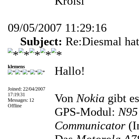
Kroisi
09/05/2007 11:29:16
Subject:
Re:Diesmal hat 
klemens
Hallo!
Joined: 22/04/2007
Von
Nokia
gibt e
17:19:31
Messages: 12
Offline
GPS-Modul:
N95
Communicator
(I