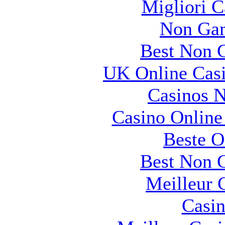
Migliori 
Non Gam
Best Non 
UK Online Cas
Casinos 
Casino Online
Beste O
Best Non 
Meilleur 
Casin