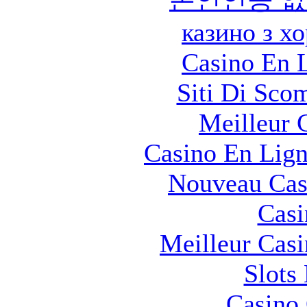
казино з х
Casino En 
Siti Di Sc
Meilleur 
Casino En Lign
Nouveau Cas
Casi
Meilleur Cas
Slot
Casino 