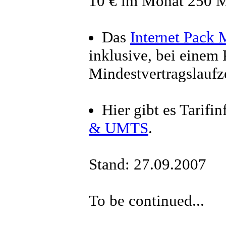
10 € im Monat 250 M
Das
Internet Pack 
inklusive, bei einem 
Mindestvertragslaufz
Hier gibt es Tarifi
& UMTS
.
Stand: 27.09.2007
To be continued...