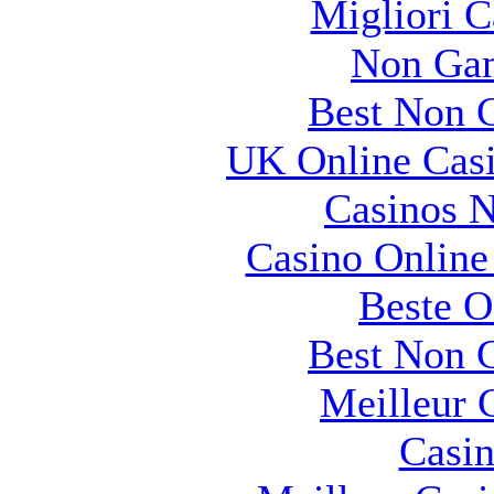
Migliori 
Non Gam
Best Non 
UK Online Cas
Casinos 
Casino Online
Beste O
Best Non 
Meilleur 
Casin