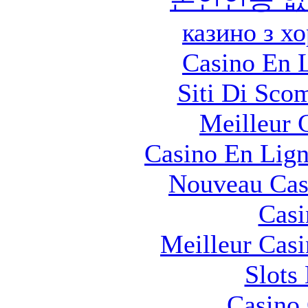
казино з х
Casino En 
Siti Di Sc
Meilleur 
Casino En Lign
Nouveau Cas
Casi
Meilleur Cas
Slot
Casino 