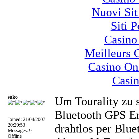
Nuovi Sit
Siti 
Casino
Meilleurs 
Casino O
Casin
suko
Um Tourality zu s
Bluetooth GPS Em
Joined: 21/04/2007
drahtlos per Blue
20:29:53
Messages: 9
Offline