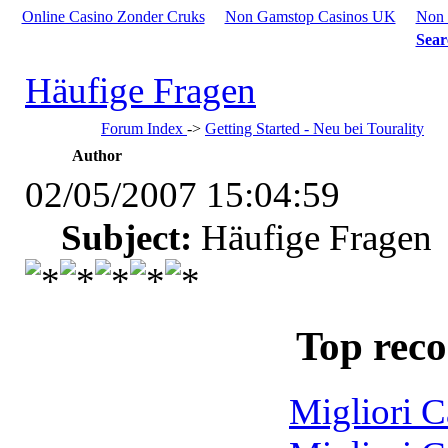
Online Casino Zonder Cruks
Non Gamstop Casinos UK
Non 
Sear
Häufige Fragen
Forum Index
->
Getting Started - Neu bei Tourality
Author
02/05/2007 15:04:59
Subject:
Häufige Fragen
Top rec
Migliori 