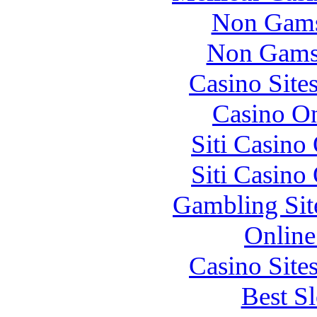
Non Gams
Non Gams
Casino Sit
Casino O
Siti Casin
Siti Casin
Gambling Sit
Online
Casino Sit
Best Sl