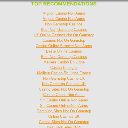
TOP RECOMMENDATIONS
Migliori Casino Non Aams
Migliori Casino Non Aams
Non Gamstop Casinos
Best Non Gamstop Casinos
UK Online Casinos Not On Gamstop
Casinos Not On Gamstop
Casino Online Stranieri Non Aams
Beste Online Casinos
Best Non Gamstop Casinos
Meilleur Casino En Ligne
Casino En Ligne
Meilleur Casino En Ligne France
Non Gamstop Casino UK
Non Gamstop Casinos UK
Casino Sites Not On Gamstop
Casino Online Non Aams
Siti Casino Online Non Aams
Siti Casino Online Non Aams
Gambling Sites Not On Gamstop
Online Casinos UK
Casino Sites Not On Gamstop
Best Slot Sites 2025