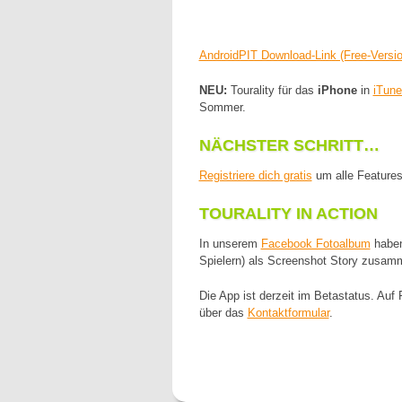
AndroidPIT Download-Link (Free-Versio
NEU:
Tourality für das
iPhone
in
iTune
Sommer.
NÄCHSTER SCHRITT…
Registriere dich gratis
um alle Features
TOURALITY IN ACTION
In unserem
Facebook Fotoalbum
haben 
Spielern) als Screenshot Story zusamm
Die App ist derzeit im Betastatus. Auf
über das
Kontaktformular
.