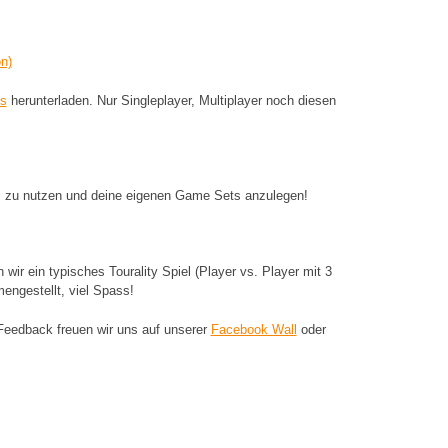
n)
s
herunterladen. Nur Singleplayer, Multiplayer noch diesen
 zu nutzen und deine eigenen Game Sets anzulegen!
wir ein typisches Tourality Spiel (Player vs. Player mit 3
engestellt, viel Spass!
 Feedback freuen wir uns auf unserer
Facebook Wall
oder