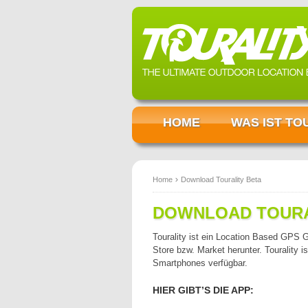
HOME
WAS IST TO
Home
Download Tourality Beta
DOWNLOAD TOURA
Tourality ist ein Location Based GPS 
Store bzw. Market herunter. Tourality i
Smartphones verfügbar.
HIER GIBT’S DIE APP: