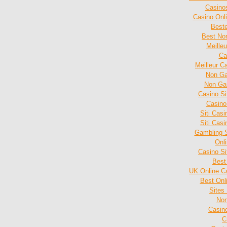
Casino
Casino Onl
Beste
Best No
Meille
Ca
Meilleur C
Non Ga
Non Ga
Casino S
Casino
Siti Cas
Siti Cas
Gambling 
Onl
Casino S
Best
UK Online C
Best Onl
Sites
Non
Casin
C