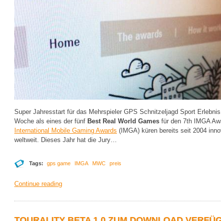
Super Jahresstart für das Mehrspieler GPS Schnitzeljagd Sport Erlebnis: 
Woche als eines der fünf
Best Real World Games
für den 7
th
IMGA Awar
International Mobile Gaming Awards
(IMGA) küren bereits seit 2004 inn
weltweit. Dieses Jahr hat die Jury…
Tags:
gps game
IMGA
MWC
preis
Continue reading
TOURALITY BETA 1.0 ZUM DOWNLOAD VERFÜ