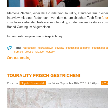
Klemens Zleptnig, einer der Gründer von Tourality, stand gestern in ein
Interview mit einer Redakteurin von dem östereichischen Tech-Zine
futu
zum bevorstehenden Release von Tourality, zu den neuen Features sowi
Based Gaming im Allgemeinen.
In dem sehr angenehmen Gespräch lag…
Tags:
foursquare
futurezone.at
gowalla
location based game
location base
service
presse
release
tourality
Continue reading
TOURALITY FRISCH GESTRICHEN!
Posted in
Blog-de
,
Featured-de
on Friday, September 10th, 2010 at 9:20 pm
2 Co