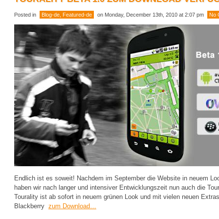
Posted in
Blog-de
,
Featured-de
on Monday, December 13th, 2010 at 2:07 pm
No 
Endlich ist es soweit! Nachdem im September die Website in neuem Loo
haben wir nach langer und intensiver Entwicklungszeit nun auch die Toural
Tourality ist ab sofort in neuem grünen Look und mit vielen neuen Extras
Blackberry
zum Download…