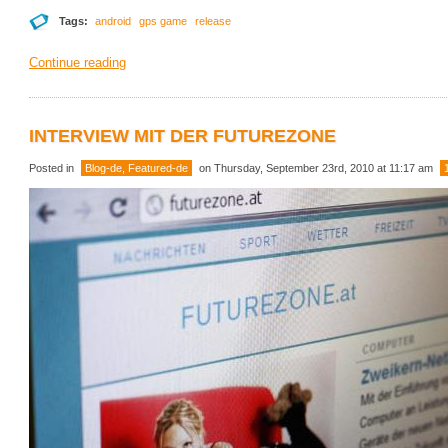
Tags:
android
gps game
release
Continue reading
INTERVIEW MIT DER FUTUREZONE
Posted in
Blog-de
,
Featured-de
on Thursday, September 23rd, 2010 at 11:17 am