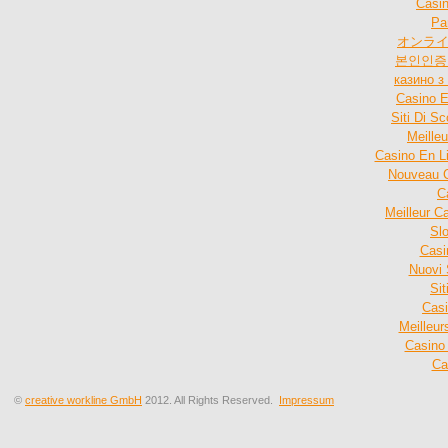
Casin
Par
オンライ
본인인증
казино 
Casino E
Siti Di 
Meille
Casino En L
Nouveau C
C
Meilleur C
Sl
Casi
Nuovi 
Sit
Cas
Meilleu
Casino
Ca
©
creative workline GmbH
2012. All Rights Reserved.
Impressum