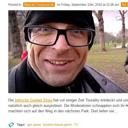
Posted in
Blog-de
,
Featured-de
on Friday, September 10th, 2010 at 11:08 am
No 
Die
britische Gadget Show
hat vor einiger Zeit Tourality entdeckt und 
natürlich auch gleich ausprobiert. Die Moderatoren schnappten sich ihr
H
machten sich auf den Weg in den nächsten Park. Dort liefen sie…
Tags:
gps game
location based game
TV