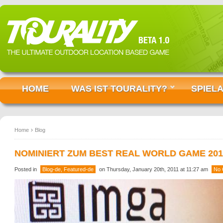
HOME
WAS IST TOURALITY?
SPIEL
Home
Blog
NOMINIERT ZUM BEST REAL WORLD GAME 201
Posted in
Blog-de
,
Featured-de
on Thursday, January 20th, 2011 at 11:27 am
No