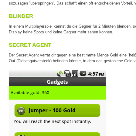
sozusagen “überspringen”. Das schafft einen oft entscheidenen Vorteil, 
BLINDER
In einem Multiplayerspiel kannst du die Gegner für 2 Minuten blenden, s
Display keine Spots und keine Gegner mehr sehen können.
SECRET AGENT
Der Secret Agent verrät dir gegen eine bestimmte Menge Gold eine “heiß
Out (Diebesgutversteck) befinden könnte, in dem das gestohlene Gold ve