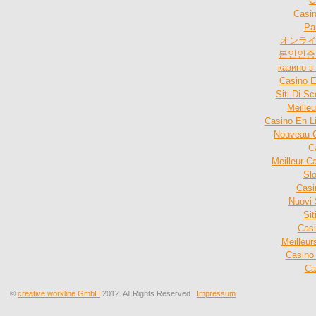
C
Casin
Par
オンライ
본인인증
казино 
Casino E
Siti Di 
Meille
Casino En L
Nouveau C
C
Meilleur C
Sl
Casi
Nuovi 
Sit
Cas
Meilleu
Casino
Ca
©
creative workline GmbH
2012. All Rights Reserved.
Impressum