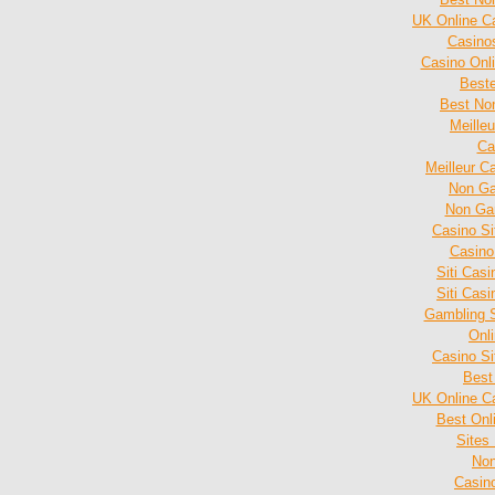
UK Online C
Casino
Casino Onl
Beste
Best No
Meille
Ca
Meilleur C
Non Ga
Non Ga
Casino S
Casino
Siti Cas
Siti Cas
Gambling 
Onl
Casino S
Best
UK Online C
Best Onl
Sites
Non
Casin