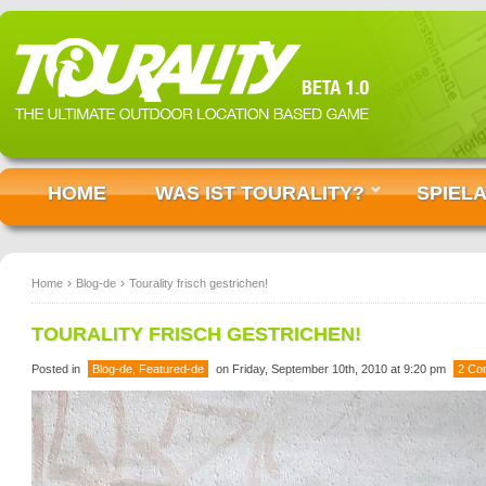
HOME
WAS IST TOURALITY?
SPIEL
Home
Blog-de
Tourality frisch gestrichen!
TOURALITY FRISCH GESTRICHEN!
Posted in
Blog-de
,
Featured-de
on Friday, September 10th, 2010 at 9:20 pm
2 Co