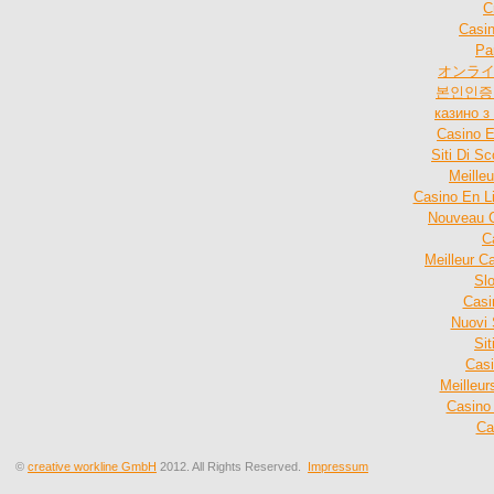
C
Casin
Par
オンライ
본인인증
казино 
Casino E
Siti Di 
Meille
Casino En L
Nouveau C
C
Meilleur C
Sl
Casi
Nuovi 
Sit
Cas
Meilleu
Casino
Ca
©
creative workline GmbH
2012. All Rights Reserved.
Impressum