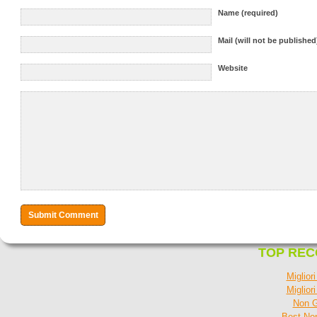
Name (required)
Mail (will not be published
Website
TOP RE
Miglior
Miglior
Non G
Best No