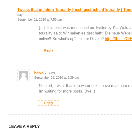
Tweets that mention Tourality frisch gestrichen!Tourality | Tour
says:
September 11, 2010 at 7:55 pm
[...] This post was mentioned on Twitter by Kai Wels and
tourality said: Wir haben es geschafft: Die neue Websit
online!! So what's up? Like or Dislike?
http://fb.me/G
Reply
kawaly
says:
September 29, 2010 at 9:39 pm
Nice art, I want thank to writer coz’ i have read here
Im waiting for more posts. Bye!:)
Reply
LEAVE A REPLY