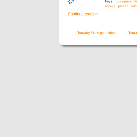
Tags:
foursquare
f
service
presse
rel
Continue reading
Tourality frisch gestrichen!
Toura
←
→