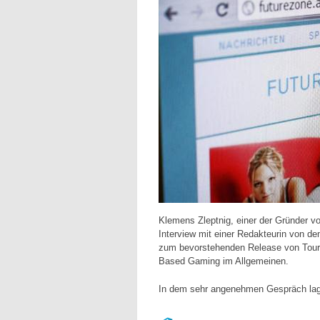
Klemens Zleptnig, einer der Gründer vo
Interview mit einer Redakteurin von d
zum bevorstehenden Release von Toural
Based Gaming im Allgemeinen.
In dem sehr angenehmen Gespräch l